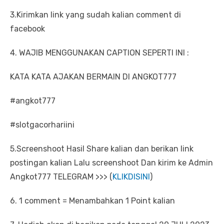
3.Kirimkan link yang sudah kalian comment di
facebook
4. WAJIB MENGGUNAKAN CAPTION SEPERTI INI :
KATA KATA AJAKAN BERMAIN DI ANGKOT777
#angkot777
#slotgacorhariini
5.Screenshoot Hasil Share kalian dan berikan link
postingan kalian Lalu screenshoot Dan kirim ke Admin
Angkot777 TELEGRAM >>> (
KLIKDISINI
)
6. 1 comment = Menambahkan 1 Point kalian