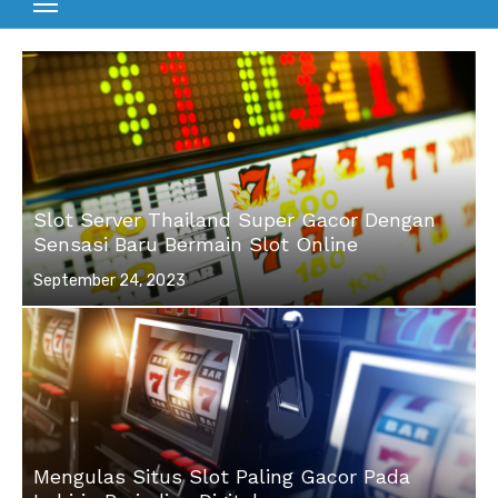
Slot Server Thailand Super Gacor Dengan
Sensasi Baru Bermain Slot Online
P
September 24, 2023
o
s
t
e
d
o
n
Mengulas Situs Slot Paling Gacor Pada