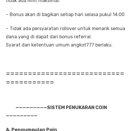
tidak ada limit maksimal.
– Bonus akan di bagikan setiap hari selasa pukul 14:00
– Tidak ada persyaratan rollover untuk menarik semua
dana yang di dapat dari bonus referral.
Syarat dan ketentuan umum angkot777 berlaku.
===========================
===========
—————————SISTEM PENUKARAN COIN
—————————
A. Pengumpulan Poin