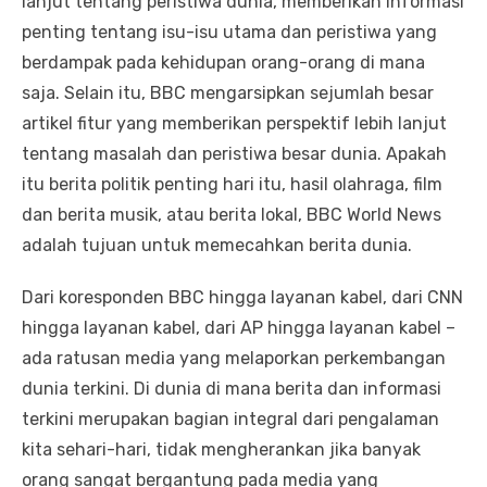
lanjut tentang peristiwa dunia, memberikan informasi
penting tentang isu-isu utama dan peristiwa yang
berdampak pada kehidupan orang-orang di mana
saja. Selain itu, BBC mengarsipkan sejumlah besar
artikel fitur yang memberikan perspektif lebih lanjut
tentang masalah dan peristiwa besar dunia. Apakah
itu berita politik penting hari itu, hasil olahraga, film
dan berita musik, atau berita lokal, BBC World News
adalah tujuan untuk memecahkan berita dunia.
Dari koresponden BBC hingga layanan kabel, dari CNN
hingga layanan kabel, dari AP hingga layanan kabel –
ada ratusan media yang melaporkan perkembangan
dunia terkini. Di dunia di mana berita dan informasi
terkini merupakan bagian integral dari pengalaman
kita sehari-hari, tidak mengherankan jika banyak
orang sangat bergantung pada media yang