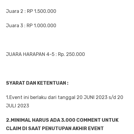
Juara 2 : RP 1.500.000
Juara 3 : RP 1.000.000
JUARA HARAPAN 4-5 : Rp. 250.000
SYARAT DAN KETENTUAN :
1.Event ini berlaku dari tanggal 20 JUNI 2023 s/d 20
JULI 2023
2.MINIMAL HARUS ADA 3.000 COMMENT UNTUK
CLAIM DI SAAT PENUTUPAN AKHIR EVENT