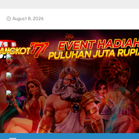
S
k
August 8, 2026
access_time
i
p
t
o
c
Angkot777 |
o
301BinaryOptions
n
t
e
n
t