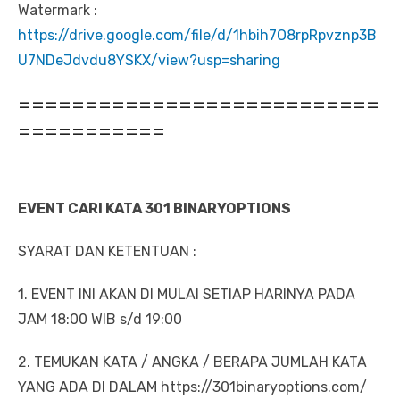
Watermark :
https://drive.google.com/file/d/1hbih7O8rpRpvznp3B
U7NDeJdvdu8YSKX/view?usp=sharing
===========================
===========
EVENT CARI KATA 301 BINARYOPTIONS
SYARAT DAN KETENTUAN :
1. EVENT INI AKAN DI MULAI SETIAP HARINYA PADA
JAM 18:00 WIB s/d 19:00
2. TEMUKAN KATA / ANGKA / BERAPA JUMLAH KATA
YANG ADA DI DALAM https://301binaryoptions.com/