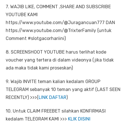
7. WAJIB LIKE, COMMENT ,SHARE AND SUBSCRIBE
YOUTUBE KAMI
https://www.youtube.com/@Juragancuan777 DAN
https://www.youtube.com/@TrixterFamily (untuk
Comment #slotgacorhariini)
8. SCREENSHOOT YOUTUBE harus terlihat kode
voucher yang tertera di dalam videonya (jika tidak
ada maka tidak kami proseskan)
9. Wajib INVITE teman kalian kedalam GROUP
TELEGRAM sebanyak 10 teman yang aktif (LAST SEEN
RECENTLY) >>>(
LINK DAFTAR
)
10. Untuk CLAIM FREEBET silahkan KONFIRMASI
kedalam TELEGRAM KAMI >>>
KLIK DISINI