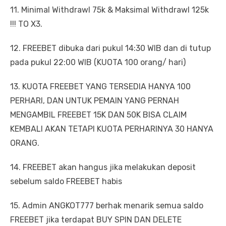
11. Minimal Withdrawl 75k & Maksimal Withdrawl 125k
!!! TO X3.
12. FREEBET dibuka dari pukul 14:30 WIB dan di tutup
pada pukul 22:00 WIB (KUOTA 100 orang/ hari)
13. KUOTA FREEBET YANG TERSEDIA HANYA 100
PERHARI, DAN UNTUK PEMAIN YANG PERNAH
MENGAMBIL FREEBET 15K DAN 50K BISA CLAIM
KEMBALI AKAN TETAPI KUOTA PERHARINYA 30 HANYA
ORANG.
14. FREEBET akan hangus jika melakukan deposit
sebelum saldo FREEBET habis
15. Admin ANGKOT777 berhak menarik semua saldo
FREEBET jika terdapat BUY SPIN DAN DELETE