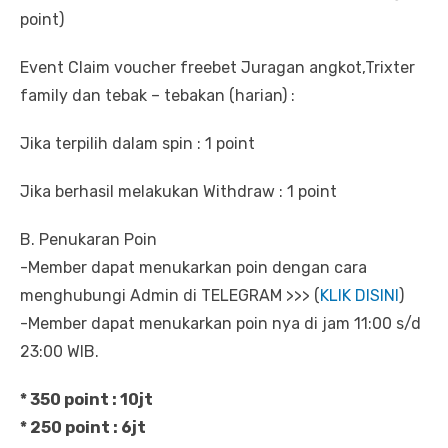
point)
Event Claim voucher freebet Juragan angkot,Trixter
family dan tebak – tebakan (harian) :
Jika terpilih dalam spin : 1 point
Jika berhasil melakukan Withdraw : 1 point
B. Penukaran Poin
-Member dapat menukarkan poin dengan cara
menghubungi Admin di TELEGRAM >>> (
KLIK DISINI
)
-Member dapat menukarkan poin nya di jam 11:00 s/d
23:00 WIB.
* 350 point : 10jt
* 250 point : 6jt