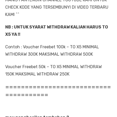
CHECK KODE YANG TERSEMBUNYI DI VIDEO TERBARU
KAMI ^^
NB : UNTUK SYARAT WITHDRAW KALIAN HARUS TO
X5 YA !!
Contoh : Voucher Freebet 100k – TO X5 MINIMAL
WITHDRAW 300K MAKSIMAL WITHDRAW 500K
Voucher Freebet 50k – TO X5 MINIMAL WITHDRAW
150K MAKSIMAL WITHDRAW 250K
===========================
===========