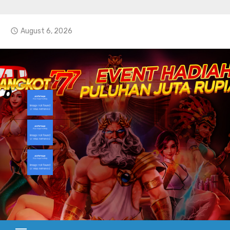
S
k
August 6, 2026
access_time
i
p
t
o
c
Angkot777 |
o
301BinaryOptions
n
t
e
n
t