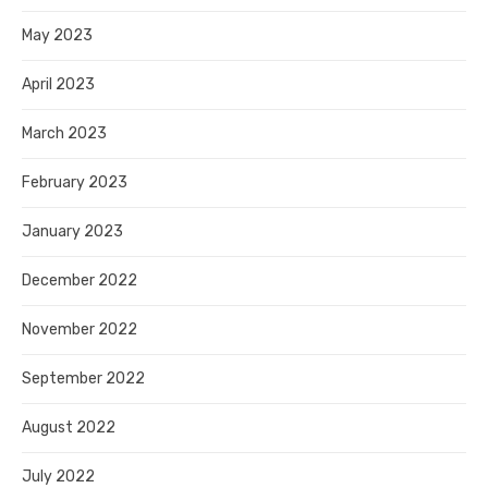
May 2023
April 2023
March 2023
February 2023
January 2023
December 2022
November 2022
September 2022
August 2022
July 2022