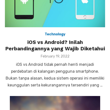
Technology
iOS vs Android? Inilah
Perbandingannya yang Wajib Diketahui
P
February 19, 2022
o
iOS vs Android tidak pernah henti menjadi
s
t
perdebatan di kalangan pengguna smartphone.
e
Bukan tanpa alasan, kedua sistem operasi ini memiliki
d
o
keunggulan serta kekurangannya tersendiri yang …
n