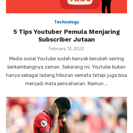
Technology
5 Tips Youtuber Pemula Menjaring
Subscriber Jutaan
P
February 13, 2022
o
Media sosial Youtube sudah banyak berubah seiring
s
t
berkembangnya zaman. Sekarang ini, Youtube bukan
e
hanya sebagai ladang hiburan semata tetapi juga bisa
d
o
menjadi mata pencaharian. Namun …
n