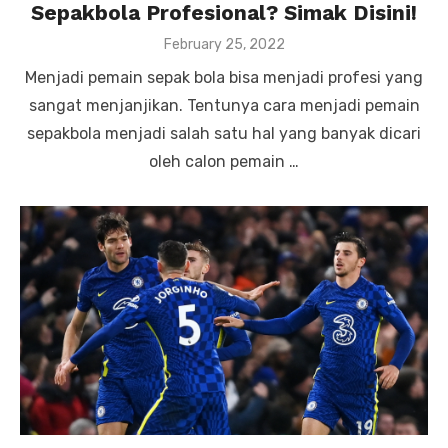
Sepakbola Profesional? Simak Disini!
P
February 25, 2022
o
Menjadi pemain sepak bola bisa menjadi profesi yang
s
t
sangat menjanjikan. Tentunya cara menjadi pemain
e
sepakbola menjadi salah satu hal yang banyak dicari
d
o
oleh calon pemain …
n