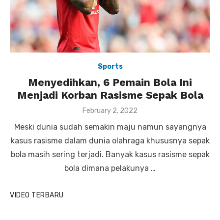
Sports
Menyedihkan, 6 Pemain Bola Ini
Menjadi Korban Rasisme Sepak Bola
P
February 2, 2022
o
Meski dunia sudah semakin maju namun sayangnya
s
t
kasus rasisme dalam dunia olahraga khususnya sepak
e
bola masih sering terjadi. Banyak kasus rasisme sepak
d
o
bola dimana pelakunya …
n
VIDEO TERBARU