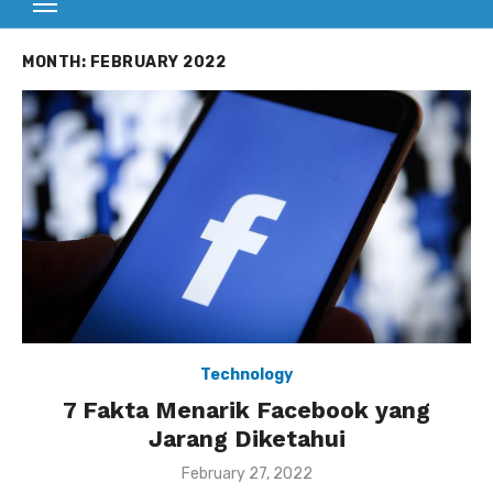
MONTH:
FEBRUARY 2022
Technology
7 Fakta Menarik Facebook yang
Jarang Diketahui
P
February 27, 2022
o