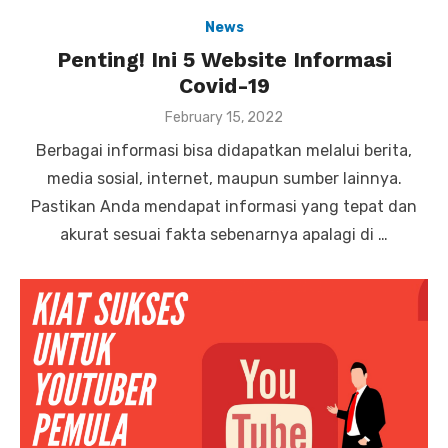
News
Penting! Ini 5 Website Informasi
Covid-19
P
February 15, 2022
o
Berbagai informasi bisa didapatkan melalui berita,
s
t
media sosial, internet, maupun sumber lainnya.
e
Pastikan Anda mendapat informasi yang tepat dan
d
o
akurat sesuai fakta sebenarnya apalagi di …
n