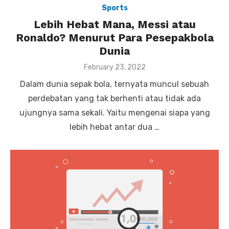
Sports
Lebih Hebat Mana, Messi atau
Ronaldo? Menurut Para Pesepakbola
Dunia
P
February 23, 2022
o
Dalam dunia sepak bola, ternyata muncul sebuah
s
t
perdebatan yang tak berhenti atau tidak ada
e
ujungnya sama sekali. Yaitu mengenai siapa yang
d
o
lebih hebat antar dua …
n