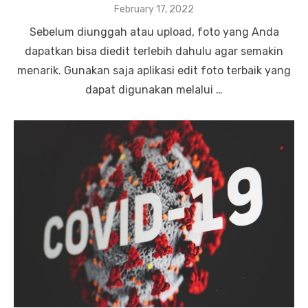
P
February 17, 2022
o
Sebelum diunggah atau upload, foto yang Anda
s
t
dapatkan bisa diedit terlebih dahulu agar semakin
e
menarik. Gunakan saja aplikasi edit foto terbaik yang
d
o
dapat digunakan melalui …
n