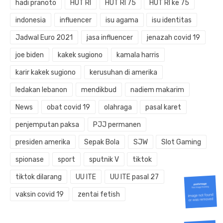
hadi pranoto
HUT RI
HUT RI 75
HUT RI ke 75
indonesia
influencer
isu agama
isu identitas
Jadwal Euro 2021
jasa influencer
jenazah covid 19
joe biden
kakek sugiono
kamala harris
karir kakek sugiono
kerusuhan di amerika
ledakan lebanon
mendikbud
nadiem makarim
News
obat covid 19
olahraga
pasal karet
penjemputan paksa
PJJ permanen
presiden amerika
Sepak Bola
SJW
Slot Gaming
spionase
sport
sputnik V
tiktok
tiktok dilarang
UU ITE
UU ITE pasal 27
vaksin covid 19
zentai fetish