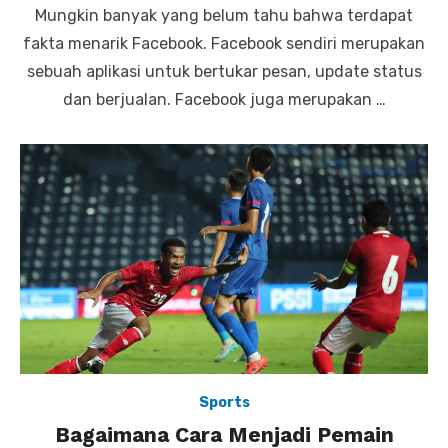
Mungkin banyak yang belum tahu bahwa terdapat
s
t
fakta menarik Facebook. Facebook sendiri merupakan
e
sebuah aplikasi untuk bertukar pesan, update status
d
o
dan berjualan. Facebook juga merupakan …
n
Sports
Bagaimana Cara Menjadi Pemain