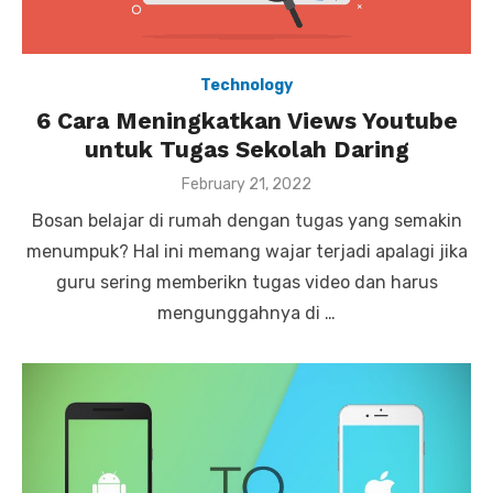
Technology
6 Cara Meningkatkan Views Youtube
untuk Tugas Sekolah Daring
P
February 21, 2022
o
Bosan belajar di rumah dengan tugas yang semakin
s
t
menumpuk? Hal ini memang wajar terjadi apalagi jika
e
guru sering memberikn tugas video dan harus
d
o
mengunggahnya di …
n