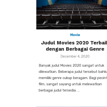
Movie
Judul Movies 2020 Terbai
dengan Berbagai Genre
P
December 4, 2020
o
s
Banyak judul Movies 2020 sangat untuk
t
dilewatkan. Beberapa judul tersebut bahk
e
memiliki genre cukup beragam. Bagi pecin
d
o
film, sangat sayang untuk melewatkan
n
berbagai judul tersedia. …