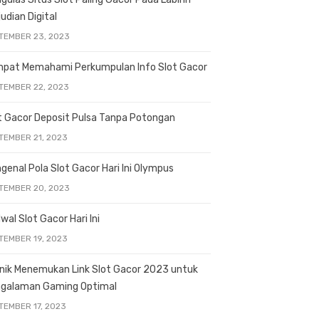
judian Digital
TEMBER 23, 2023
pat Memahami Perkumpulan Info Slot Gacor
TEMBER 22, 2023
t Gacor Deposit Pulsa Tanpa Potongan
TEMBER 21, 2023
genal Pola Slot Gacor Hari Ini Olympus
TEMBER 20, 2023
wal Slot Gacor Hari Ini
TEMBER 19, 2023
nik Menemukan Link Slot Gacor 2023 untuk
galaman Gaming Optimal
TEMBER 17, 2023