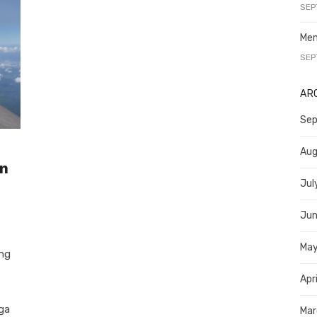
SEP
Mem
SEP
AR
Se
Aug
n
Jul
Jun
Ma
ung
Apr
ga
Mar