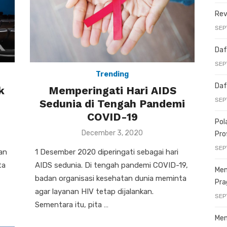
Rev
SEP
Daf
SEP
Trending
Daf
k
Memperingati Hari AIDS
SEP
Sedunia di Tengah Pandemi
COVID-19
Pol
P
December 3, 2020
Pro
o
SEP
s
an
1 Desember 2020 diperingati sebagai hari
t
ta
AIDS sedunia. Di tengah pandemi COVID-19,
e
Mem
badan organisasi kesehatan dunia meminta
d
Pra
o
agar layanan HIV tetap dijalankan.
n
SEP
Sementara itu, pita …
Men