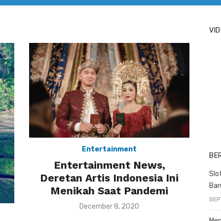
VI
Entertainment
BE
Entertainment News,
Slo
Deretan Artis Indonesia Ini
Bar
Menikah Saat Pandemi
SEP
P
December 8, 2020
o
Men