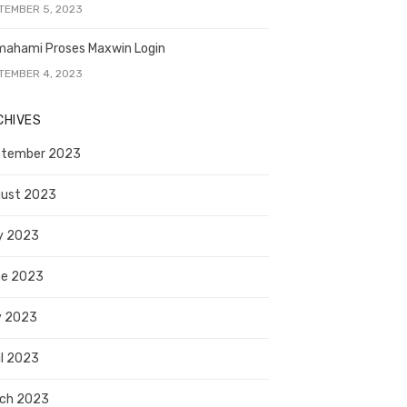
TEMBER 5, 2023
ahami Proses Maxwin Login
TEMBER 4, 2023
CHIVES
ptember 2023
ust 2023
y 2023
e 2023
y 2023
il 2023
ch 2023