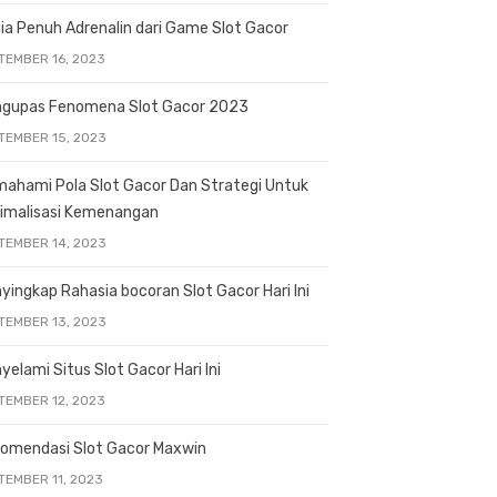
ia Penuh Adrenalin dari Game Slot Gacor
TEMBER 16, 2023
gupas Fenomena Slot Gacor 2023
TEMBER 15, 2023
ahami Pola Slot Gacor Dan Strategi Untuk
imalisasi Kemenangan
TEMBER 14, 2023
yingkap Rahasia bocoran Slot Gacor Hari Ini
TEMBER 13, 2023
yelami Situs Slot Gacor Hari Ini
TEMBER 12, 2023
omendasi Slot Gacor Maxwin
TEMBER 11, 2023