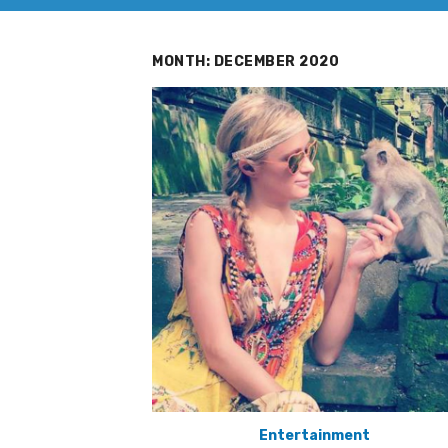
MONTH:
DECEMBER 2020
Entertainment