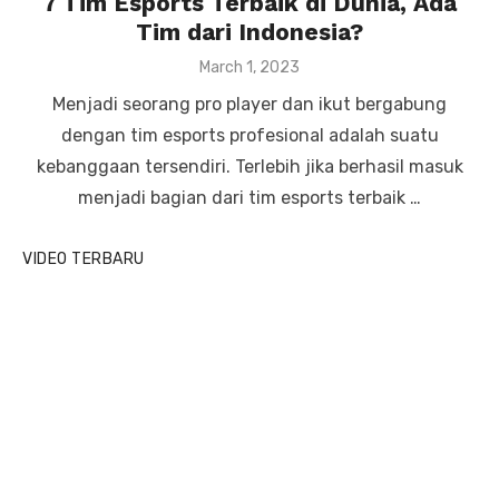
7 Tim Esports Terbaik di Dunia, Ada
Tim dari Indonesia?
P
March 1, 2023
o
Menjadi seorang pro player dan ikut bergabung
s
t
dengan tim esports profesional adalah suatu
e
kebanggaan tersendiri. Terlebih jika berhasil masuk
d
o
menjadi bagian dari tim esports terbaik …
n
VIDEO TERBARU