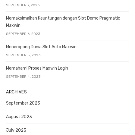
SEPTEMBER 7, 2023
Memaksimalkan Keuntungan dengan Slot Demo Pragmatic
Maxwin
SEPTEMBER 6, 2023
Meneropong Dunia Slot Auto Maxwin
SEPTEMBER 5, 2023
Memahami Proses Maxwin Login
SEPTEMBER 4, 2023
ARCHIVES
September 2023
August 2023
July 2023