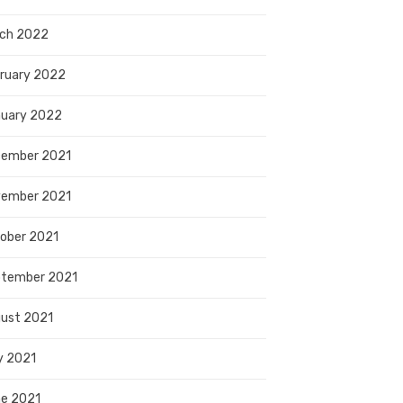
ch 2022
ruary 2022
uary 2022
ember 2021
ember 2021
ober 2021
tember 2021
ust 2021
y 2021
e 2021