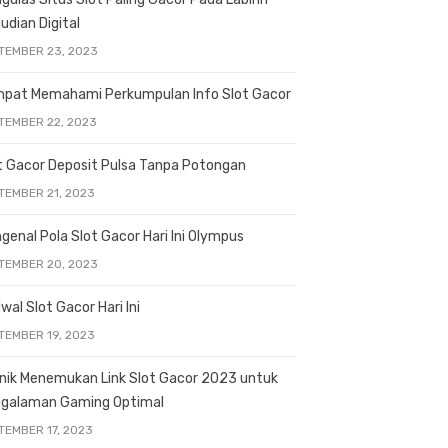
judian Digital
TEMBER 23, 2023
pat Memahami Perkumpulan Info Slot Gacor
TEMBER 22, 2023
t Gacor Deposit Pulsa Tanpa Potongan
TEMBER 21, 2023
genal Pola Slot Gacor Hari Ini Olympus
TEMBER 20, 2023
wal Slot Gacor Hari Ini
TEMBER 19, 2023
nik Menemukan Link Slot Gacor 2023 untuk
galaman Gaming Optimal
TEMBER 17, 2023