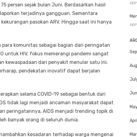
SEP
5 persen sejak bulan Juni. Berdasarkan hasil
elaporkan terjadinya gangguan. Sementara
Mem
kekurangan pasokan ARV. Hingga saat ini hanya
SEP
AR
 para komunitas sebagai bagian dari peringatan
Se
WHO untuk HIV, fokus memerangi pandemi sangat
an kewaspadaan dari penyakit menular satu ini.
Aug
erharap, pendekatan inovatif dapat berjalan
Jul
Jun
terapkan selama COVID-19 sebagai bentuk dari
AIDS tidak lagi menjadi ancaman masyarakat dapat
Ma
i peringatannya, AIDS menjadi trending topik di
oleh banyak orang di seluruh dunia.
Apr
 menambahkan kesadaran terhadap warga mengenai
Mar