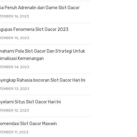
ia Penuh Adrenalin dari Game Slot Gacor
TEMBER 16, 2023
gupas Fenomena Slot Gacor 2023
TEMBER 15, 2023
ahami Pola Slot Gacor Dan Strategi Untuk
imalisasi Kemenangan
TEMBER 14, 2023
yingkap Rahasia bocoran Slot Gacor Hari Ini
TEMBER 13, 2023
yelami Situs Slot Gacor Hari Ini
TEMBER 12, 2023
omendasi Slot Gacor Maxwin
TEMBER 11, 2023