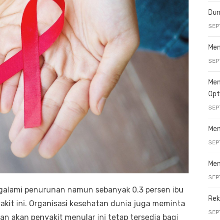
Dun
SEP
Men
SEP
Mem
Opt
SEP
Men
SEP
Men
SEP
ngalami penurunan namun sebanyak 0.3 persen ibu
Rek
akit ini. Organisasi kesehatan dunia juga meminta
SEP
n akan penyakit menular ini tetap tersedia bagi