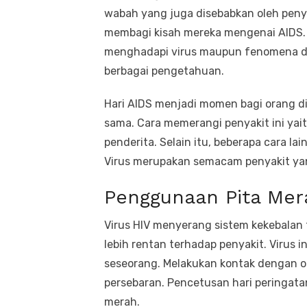
wabah yang juga disebabkan oleh penyeb
membagi kisah mereka mengenai AIDS. 
menghadapi virus maupun fenomena di l
berbagai pengetahuan.
Hari AIDS menjadi momen bagi orang d
sama. Cara memerangi penyakit ini y
penderita. Selain itu, beberapa cara l
Virus merupakan semacam penyakit ya
Penggunaan Pita Mer
Virus HIV menyerang sistem kekebala
lebih rentan terhadap penyakit. Virus i
seseorang. Melakukan kontak dengan or
persebaran. Pencetusan hari peringatan
merah.