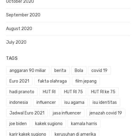
October 2020
September 2020
August 2020
July 2020
TAGS
anggaran 90 miliar
berita
Bola
covid 19
Euro 2021
fakta olahraga
film jepang
hadi pranoto
HUT RI
HUT RI 75
HUT RI ke 75
indonesia
influencer
isu agama
isu identitas
Jadwal Euro 2021
jasa influencer
jenazah covid 19
joe biden
kakek sugiono
kamala harris
karir kakek sugiono
kerusuhan di amerika