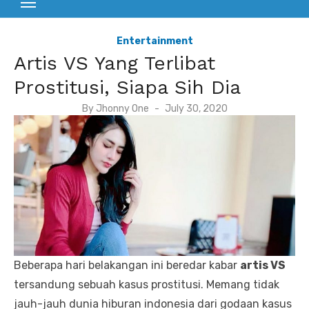
Entertainment
Artis VS Yang Terlibat
Prostitusi, Siapa Sih Dia
P
By
Jhonny One
July 30, 2020
o
s
t
e
d
o
n
Beberapa hari belakangan ini beredar kabar
artis VS
tersandung sebuah kasus prostitusi. Memang tidak
jauh-jauh dunia hiburan indonesia dari godaan kasus