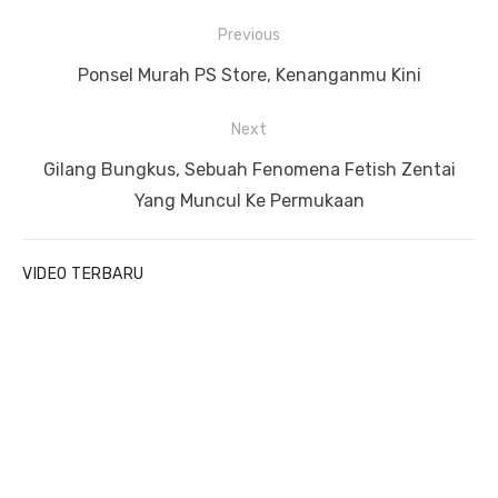
P
Previous
o
P
Ponsel Murah PS Store, Kenanganmu Kini
s
r
t
Next
e
n
v
N
Gilang Bungkus, Sebuah Fenomena Fetish Zentai
a
i
e
Yang Muncul Ke Permukaan
v
o
x
u
t
i
VIDEO TERBARU
s
p
g
p
o
a
o
s
t
s
t
i
t
:
o
:
n