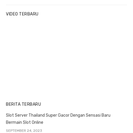
u
x
i
s
t
g
VIDEO TERBARU
p
p
a
o
o
t
s
s
i
t
t
o
:
:
n
BERITA TERBARU
Slot Server Thailand Super Gacor Dengan Sensasi Baru
Bermain Slot Online
SEPTEMBER 24, 2023