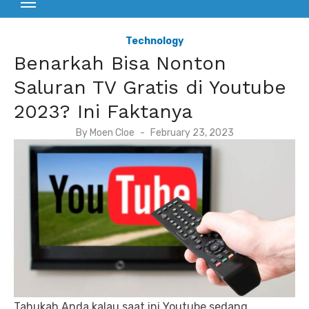
Technology
Benarkah Bisa Nonton
Saluran TV Gratis di Youtube
2023? Ini Faktanya
P
By
Moen Cloe
February 23, 2023
o
s
t
e
d
o
n
Tahukah Anda kalau saat ini Youtube sedang