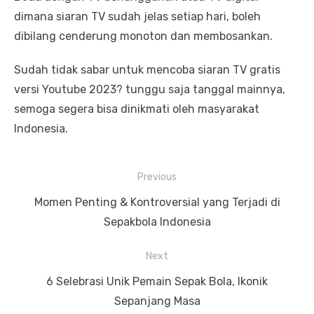
dimana siaran TV sudah jelas setiap hari, boleh
dibilang cenderung monoton dan membosankan.
Sudah tidak sabar untuk mencoba siaran TV gratis
versi Youtube 2023? tunggu saja tanggal mainnya,
semoga segera bisa dinikmati oleh masyarakat
Indonesia.
P
Previous
o
P
Momen Penting & Kontroversial yang Terjadi di
s
r
Sepakbola Indonesia
t
e
Next
n
v
a
i
N
6 Selebrasi Unik Pemain Sepak Bola, Ikonik
v
o
e
Sepanjang Masa