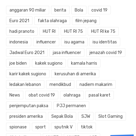
anggaran 90 miliar
berita
Bola
covid 19
Euro 2021
fakta olahraga
film jepang
hadi pranoto
HUT RI
HUT RI 75
HUT RI ke 75
indonesia
influencer
isu agama
isu identitas
Jadwal Euro 2021
jasa influencer
jenazah covid 19
joe biden
kakek sugiono
kamala harris
karir kakek sugiono
kerusuhan di amerika
ledakan lebanon
mendikbud
nadiem makarim
News
obat covid 19
olahraga
pasal karet
penjemputan paksa
PJJ permanen
presiden amerika
Sepak Bola
SJW
Slot Gaming
spionase
sport
sputnik V
tiktok