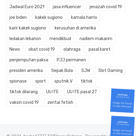
Jadwal Euro 2021
jasa influencer
jenazah covid 19
joe biden
kakek sugiono
kamala harris
karir kakek sugiono
kerusuhan di amerika
ledakan lebanon
mendikbud
nadiem makarim
News
obat covid 19
olahraga
pasal karet
penjemputan paksa
PJJ permanen
presiden amerika
Sepak Bola
SJW
Slot Gaming
spionase
sport
sputnik V
tiktok
tiktok dilarang
UU ITE
UU ITE pasal 27
vaksin covid 19
zentai fetish