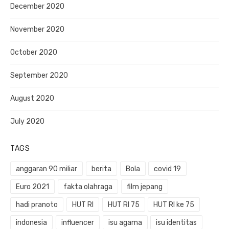
December 2020
November 2020
October 2020
September 2020
August 2020
July 2020
TAGS
anggaran 90 miliar
berita
Bola
covid 19
Euro 2021
fakta olahraga
film jepang
hadi pranoto
HUT RI
HUT RI 75
HUT RI ke 75
indonesia
influencer
isu agama
isu identitas