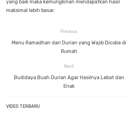
yang baik maka kemungkinan mendapatkan hasil
maksimal lebih besar.
P
Previous
o
P
Menu Ramadhan dari Durian yang Wajib Dicoba di
s
r
Rumah
t
e
Next
n
v
a
i
N
Budidaya Buah Durian Agar Hasilnya Lebat dan
v
o
e
Enak
u
x
i
s
t
g
VIDEO TERBARU
p
p
a
o
o
t
s
s
i
t
t