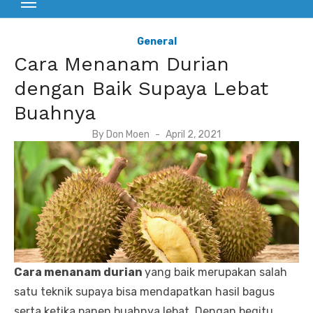
General
Cara Menanam Durian
dengan Baik Supaya Lebat
Buahnya
P
By
Don Moen
April 2, 2021
o
s
t
e
d
o
n
Cara menanam durian
yang baik merupakan salah
satu teknik supaya bisa mendapatkan hasil bagus
serta ketika panen buahnya lebat. Dengan begitu