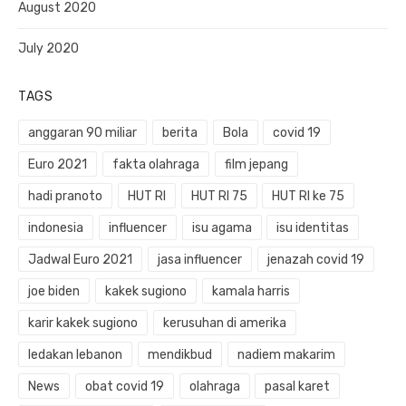
August 2020
July 2020
TAGS
anggaran 90 miliar
berita
Bola
covid 19
Euro 2021
fakta olahraga
film jepang
hadi pranoto
HUT RI
HUT RI 75
HUT RI ke 75
indonesia
influencer
isu agama
isu identitas
Jadwal Euro 2021
jasa influencer
jenazah covid 19
joe biden
kakek sugiono
kamala harris
karir kakek sugiono
kerusuhan di amerika
ledakan lebanon
mendikbud
nadiem makarim
News
obat covid 19
olahraga
pasal karet