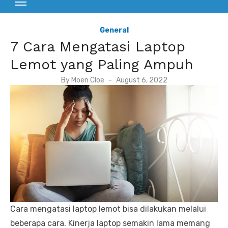
General
7 Cara Mengatasi Laptop
Lemot yang Paling Ampuh
P
By
Moen Cloe
August 6, 2022
o
s
t
e
d
o
n
Cara mengatasi laptop lemot bisa dilakukan melalui
beberapa cara. Kinerja laptop semakin lama memang