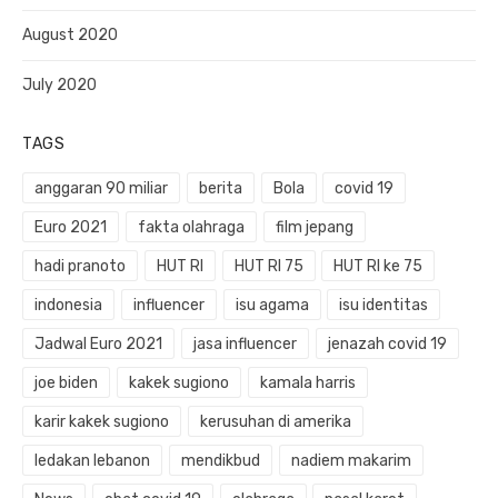
August 2020
July 2020
TAGS
anggaran 90 miliar
berita
Bola
covid 19
Euro 2021
fakta olahraga
film jepang
hadi pranoto
HUT RI
HUT RI 75
HUT RI ke 75
indonesia
influencer
isu agama
isu identitas
Jadwal Euro 2021
jasa influencer
jenazah covid 19
joe biden
kakek sugiono
kamala harris
karir kakek sugiono
kerusuhan di amerika
ledakan lebanon
mendikbud
nadiem makarim