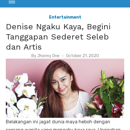
Entertainment
Denise Ngaku Kaya, Begini
Tanggapan Sederet Seleb
dan Artis
P
By
Jhonny One
October 21, 2020
o
s
t
e
d
o
n
Belakangan ini jagat dunia maya heboh dengan
seorang wanita yang mengaku kaya raya. Unggahan