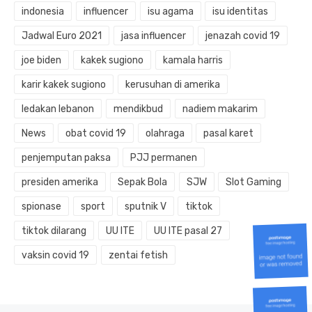
indonesia
influencer
isu agama
isu identitas
Jadwal Euro 2021
jasa influencer
jenazah covid 19
joe biden
kakek sugiono
kamala harris
karir kakek sugiono
kerusuhan di amerika
ledakan lebanon
mendikbud
nadiem makarim
News
obat covid 19
olahraga
pasal karet
penjemputan paksa
PJJ permanen
presiden amerika
Sepak Bola
SJW
Slot Gaming
spionase
sport
sputnik V
tiktok
tiktok dilarang
UU ITE
UU ITE pasal 27
vaksin covid 19
zentai fetish