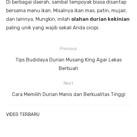
Di berbagai daerah, sambal tempoyak biasa disantap
bersama menu ikan. Misalnya ikan mas, patin, mujair,
dan lainnya. Mungkin, inilah
olahan durian kekinian
paling unik yang wajib sekali Anda cicipi.
P
Previous
o
P
Tips Budidaya Durian Musang King Agar Lekas
s
r
Berbuah
t
e
Next
n
v
a
i
N
Cara Memilih Durian Manis dan Berkualitas Tinggi
v
o
e
u
x
i
VIDEO TERBARU
s
t
g
p
p
a
o
o