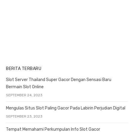
t
s
s
i
t
t
o
:
:
n
BERITA TERBARU
Slot Server Thailand Super Gacor Dengan Sensasi Baru
Bermain Slot Online
SEPTEMBER 24, 2023
Mengulas Situs Slot Paling Gacor Pada Labirin Perjudian Digital
SEPTEMBER 23, 2023
Tempat Memahami Perkumpulan Info Slot Gacor