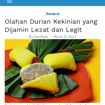
General
Olahan Durian Kekinian yang
Dijamin Lezat dan Legit
P
By
Don Moen
March 31, 2021
o
s
t
e
d
o
n