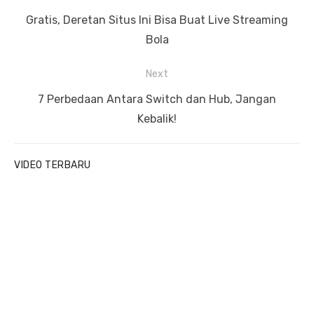
o
P
Gratis, Deretan Situs Ini Bisa Buat Live Streaming
s
r
Bola
t
e
Next
n
v
a
i
N
7 Perbedaan Antara Switch dan Hub, Jangan
v
o
e
Kebalik!
u
x
i
s
t
g
VIDEO TERBARU
p
p
a
o
o
t
s
s
i
t
t
o
:
:
n