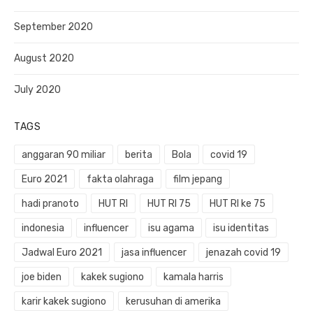
September 2020
August 2020
July 2020
TAGS
anggaran 90 miliar
berita
Bola
covid 19
Euro 2021
fakta olahraga
film jepang
hadi pranoto
HUT RI
HUT RI 75
HUT RI ke 75
indonesia
influencer
isu agama
isu identitas
Jadwal Euro 2021
jasa influencer
jenazah covid 19
joe biden
kakek sugiono
kamala harris
karir kakek sugiono
kerusuhan di amerika