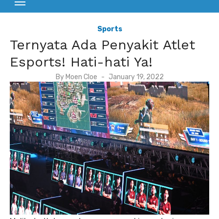
Sports
Ternyata Ada Penyakit Atlet
Esports! Hati-hati Ya!
P
By
Moen Cloe
January 19, 2022
o
s
t
e
d
o
n