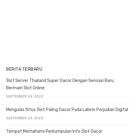
i
t
t
o
:
:
n
BERITA TERBARU
Slot Server Thailand Super Gacor Dengan Sensasi Baru
Bermain Slot Online
SEPTEMBER 24, 2023
Mengulas Situs Slot Paling Gacor Pada Labirin Perjudian Digital
SEPTEMBER 23, 2023
Tempat Memahami Perkumpulan Info Slot Gacor