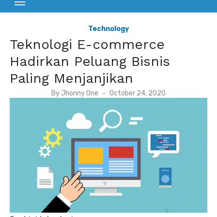
Technology
Teknologi E-commerce
Hadirkan Peluang Bisnis
Paling Menjanjikan
P
By
Jhonny One
October 24, 2020
o
s
t
e
d
o
n