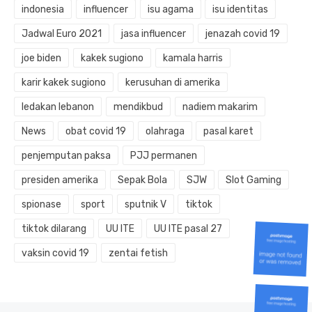
indonesia
influencer
isu agama
isu identitas
Jadwal Euro 2021
jasa influencer
jenazah covid 19
joe biden
kakek sugiono
kamala harris
karir kakek sugiono
kerusuhan di amerika
ledakan lebanon
mendikbud
nadiem makarim
News
obat covid 19
olahraga
pasal karet
penjemputan paksa
PJJ permanen
presiden amerika
Sepak Bola
SJW
Slot Gaming
spionase
sport
sputnik V
tiktok
tiktok dilarang
UU ITE
UU ITE pasal 27
vaksin covid 19
zentai fetish