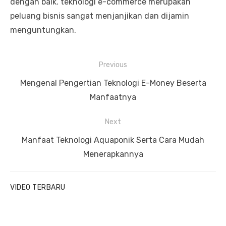
dengan baik. teknologi e-commerce merupakan
peluang bisnis sangat menjanjikan dan dijamin
menguntungkan.
P
Previous
o
P
Mengenal Pengertian Teknologi E-Money Beserta
s
r
Manfaatnya
t
e
Next
n
v
a
i
N
Manfaat Teknologi Aquaponik Serta Cara Mudah
v
o
e
Menerapkannya
u
x
i
s
t
g
VIDEO TERBARU
p
p
a
o
o
t
s
s