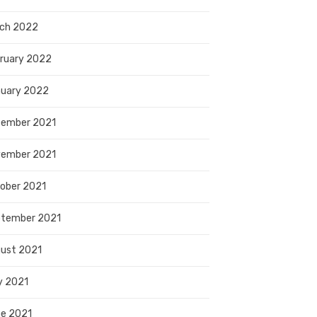
ch 2022
ruary 2022
uary 2022
ember 2021
ember 2021
ober 2021
tember 2021
ust 2021
y 2021
e 2021