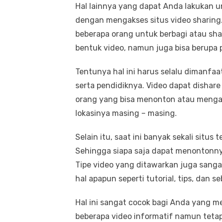
Hal lainnya yang dapat Anda lakukan u
dengan mengakses situs video sharing
beberapa orang untuk berbagi atau sh
bentuk video, namun juga bisa berupa 
Tentunya hal ini harus selalu dimanfaa
serta pendidiknya. Video dapat dishare
orang yang bisa menonton atau mengak
lokasinya masing – masing.
Selain itu, saat ini banyak sekali situs 
Sehingga siapa saja dapat menontonny
Tipe video yang ditawarkan juga sanga
hal apapun seperti tutorial, tips, dan s
Hal ini sangat cocok bagi Anda yang m
beberapa video informatif namun tetap 