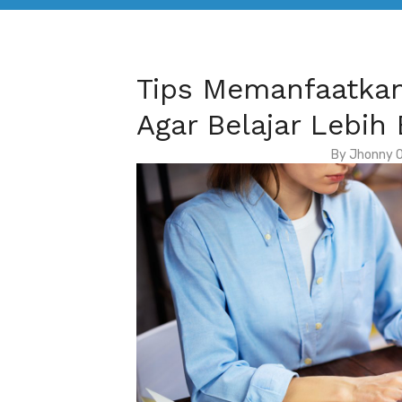
Tips Memanfaatkan
Agar Belajar Lebih 
By
Jhonny 