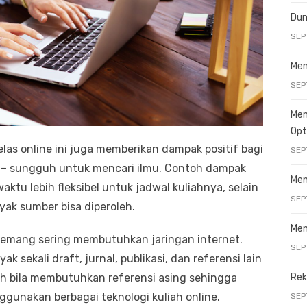
Dun
SEP
Men
SEP
Mem
Opt
las online ini juga memberikan dampak positif bagi
SEP
– sungguh untuk mencari ilmu. Contoh dampak
Men
ktu lebih fleksibel untuk jadwal kuliahnya, selain
SEP
nyak sumber bisa diperoleh.
Men
r memang sering membutuhkan jaringan internet.
SEP
 sekali draft, jurnal, publikasi, dan referensi lain
bih bila membutuhkan referensi asing sehingga
Rek
unakan berbagai teknologi kuliah online.
SEP