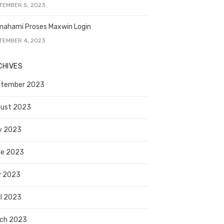
TEMBER 5, 2023
ahami Proses Maxwin Login
TEMBER 4, 2023
CHIVES
ptember 2023
ust 2023
y 2023
e 2023
y 2023
il 2023
ch 2023