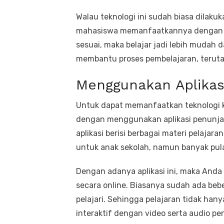
Walau teknologi ini sudah biasa dilakuk
mahasiswa memanfaatkannya dengan ba
sesuai, maka belajar jadi lebih mudah 
membantu proses pembelajaran, terut
Menggunakan Aplikas
Untuk dapat memanfaatkan teknologi ku
dengan menggunakan aplikasi penunjang
aplikasi berisi berbagai materi pelajar
untuk anak sekolah, namun banyak pula
Dengan adanya aplikasi ini, maka Anda
secara online. Biasanya sudah ada be
pelajari. Sehingga pelajaran tidak hany
interaktif dengan video serta audio p