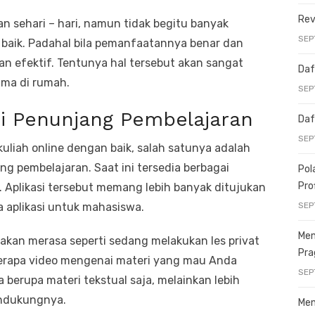
Rev
an sehari – hari, namun tidak begitu banyak
SEP
ik. Padahal bila pemanfaatannya benar dan
dan efektif. Tentunya hal tersebut akan sangat
Daf
ama di rumah.
SEP
i Penunjang Pembelajaran
Daf
SEP
liah online dengan baik, salah satunya adalah
 pembelajaran. Saat ini tersedia berbagai
Pol
Pro
an. Aplikasi tersebut memang lebih banyak ditujukan
 aplikasi untuk mahasiswa.
SEP
Mem
 akan merasa seperti sedang melakukan les privat
Pra
berapa video mengenai materi yang mau Anda
SEP
a berupa materi tekstual saja, melainkan lebih
endukungnya.
Men