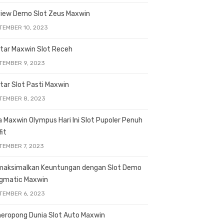
iew Demo Slot Zeus Maxwin
TEMBER 10, 2023
tar Maxwin Slot Receh
TEMBER 9, 2023
tar Slot Pasti Maxwin
TEMBER 8, 2023
a Maxwin Olympus Hari Ini Slot Pupoler Penuh
fit
TEMBER 7, 2023
aksimalkan Keuntungan dengan Slot Demo
gmatic Maxwin
TEMBER 6, 2023
eropong Dunia Slot Auto Maxwin