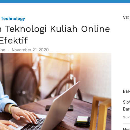
VI
Technology
 Teknologi Kuliah Online
Efektif
P
One
November 21, 2020
o
s
t
e
d
o
n
BE
Slo
Bar
SEP
Men