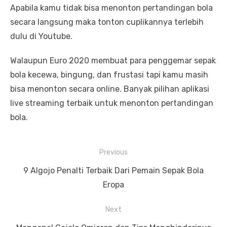
Apabila kamu tidak bisa menonton pertandingan bola
secara langsung maka tonton cuplikannya terlebih
dulu di Youtube.
Walaupun Euro 2020 membuat para penggemar sepak
bola kecewa, bingung, dan frustasi tapi kamu masih
bisa menonton secara online. Banyak pilihan aplikasi
live streaming terbaik untuk menonton pertandingan
bola.
P
Previous
o
P
9 Algojo Penalti Terbaik Dari Pemain Sepak Bola
s
r
Eropa
t
e
Next
n
v
i