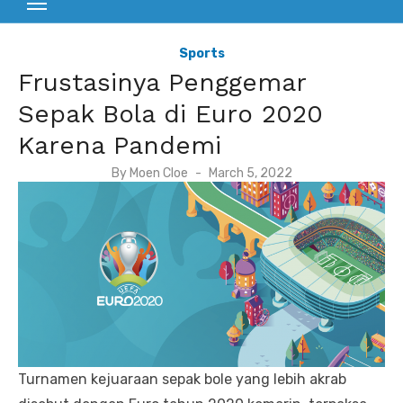
Sports
Frustasinya Penggemar
Sepak Bola di Euro 2020
Karena Pandemi
P
By
Moen Cloe
March 5, 2022
o
s
t
e
d
o
n
Turnamen kejuaraan sepak bole yang lebih akrab