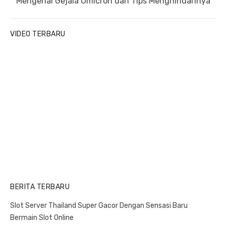
a
N
Mengenal Gejala Omicron dan Tips Menghindarinya
v
o
e
u
x
i
VIDEO TERBARU
s
t
g
p
p
a
o
o
t
s
s
i
t
t
o
:
:
n
BERITA TERBARU
Slot Server Thailand Super Gacor Dengan Sensasi Baru
Bermain Slot Online