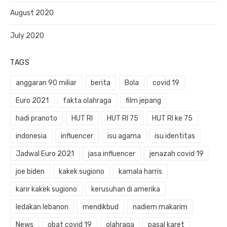
August 2020
July 2020
TAGS
anggaran 90 miliar
berita
Bola
covid 19
Euro 2021
fakta olahraga
film jepang
hadi pranoto
HUT RI
HUT RI 75
HUT RI ke 75
indonesia
influencer
isu agama
isu identitas
Jadwal Euro 2021
jasa influencer
jenazah covid 19
joe biden
kakek sugiono
kamala harris
karir kakek sugiono
kerusuhan di amerika
ledakan lebanon
mendikbud
nadiem makarim
News
obat covid 19
olahraga
pasal karet