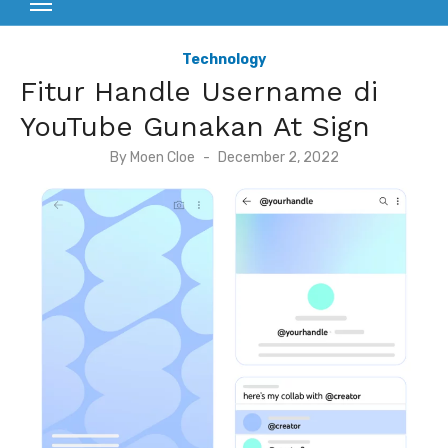
Technology
Fitur Handle Username di
YouTube Gunakan At Sign
P
By
Moen Cloe
December 2, 2022
o
s
t
e
d
o
n