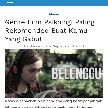
Movie
Genre Film Psikologi Paling
Rekomended Buat Kamu
Yang Gabut
P
By
Jhonny One
September 8, 2020
o
s
t
e
d
o
n
Masih disebabkan oleh pandemi yang berkepanjangan
ini, tentunya aktivitas luar rumah yang terbatas