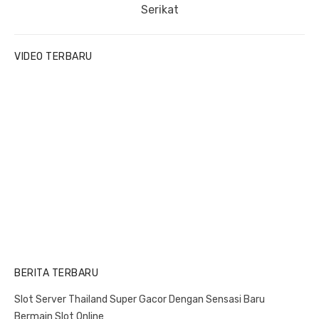
u
e
i
Serikat
s
x
g
p
t
a
VIDEO TERBARU
o
p
t
s
o
i
t
s
o
:
t
n
:
BERITA TERBARU
Slot Server Thailand Super Gacor Dengan Sensasi Baru
Bermain Slot Online