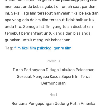
membuat anda bebas gabut di rumah saat pandemi
ini. Sekali lagi film tersebut hanyalah fiksi belaka dan
apa yang ada dalam film tersebut tidak baik untuk
anda tiru. Semoga list film yang telah disebutkan
tersebut bermanfaat untuk anda dan bisa anda
gunakan untuk mengusir kebosanan.
Tag:
film fiksi
film psikologi
genre film
P
Previous
o
P
Turah Parthayana Diduga Lakukan Pelecehan
s
r
Seksual, Mengapa Kasus Seperti Ini Terus
t
e
Bermunculan
n
v
Next
a
i
v
o
N
Rencana Pengepungan Gedung Putih Amerika