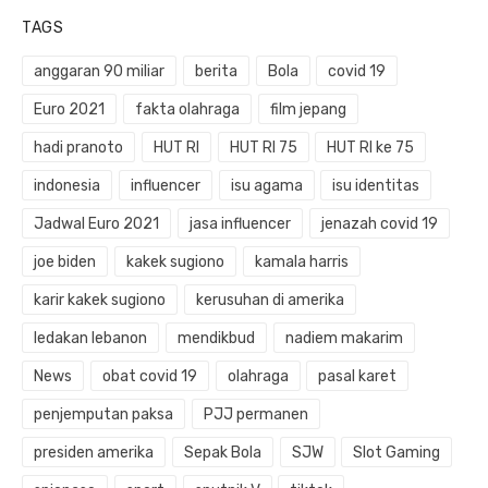
TAGS
anggaran 90 miliar
berita
Bola
covid 19
Euro 2021
fakta olahraga
film jepang
hadi pranoto
HUT RI
HUT RI 75
HUT RI ke 75
indonesia
influencer
isu agama
isu identitas
Jadwal Euro 2021
jasa influencer
jenazah covid 19
joe biden
kakek sugiono
kamala harris
karir kakek sugiono
kerusuhan di amerika
ledakan lebanon
mendikbud
nadiem makarim
News
obat covid 19
olahraga
pasal karet
penjemputan paksa
PJJ permanen
presiden amerika
Sepak Bola
SJW
Slot Gaming