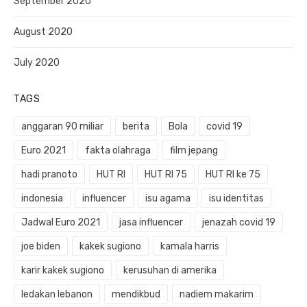
September 2020
August 2020
July 2020
TAGS
anggaran 90 miliar
berita
Bola
covid 19
Euro 2021
fakta olahraga
film jepang
hadi pranoto
HUT RI
HUT RI 75
HUT RI ke 75
indonesia
influencer
isu agama
isu identitas
Jadwal Euro 2021
jasa influencer
jenazah covid 19
joe biden
kakek sugiono
kamala harris
karir kakek sugiono
kerusuhan di amerika
ledakan lebanon
mendikbud
nadiem makarim