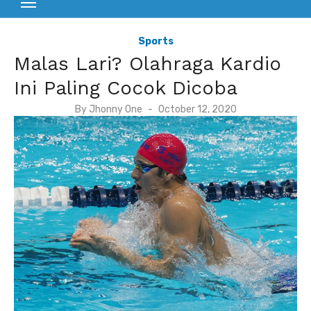
Sports
Malas Lari? Olahraga Kardio
Ini Paling Cocok Dicoba
P
By
Jhonny One
October 12, 2020
o
s
t
e
d
o
n