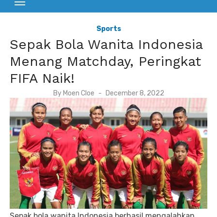
Sports
Sepak Bola Wanita Indonesia
Menang Matchday, Peringkat
FIFA Naik!
P
By
Moen Cloe
December 8, 2022
o
s
t
e
d
o
n
Sepak bola wanita Indonesia berhasil mengalahkan