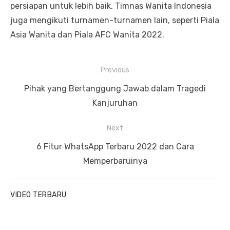
persiapan untuk lebih baik, Timnas Wanita Indonesia
juga mengikuti turnamen-turnamen lain, seperti Piala
Asia Wanita dan Piala AFC Wanita 2022.
P
Previous
o
P
Pihak yang Bertanggung Jawab dalam Tragedi
s
r
Kanjuruhan
t
e
Next
n
v
a
i
N
6 Fitur WhatsApp Terbaru 2022 dan Cara
v
o
e
Memperbaruinya
u
x
i
s
t
g
VIDEO TERBARU
p
p
a
o
o
t