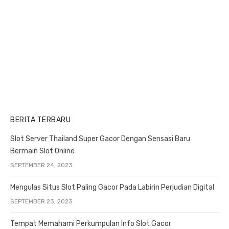
s
s
i
t
t
o
:
:
n
BERITA TERBARU
Slot Server Thailand Super Gacor Dengan Sensasi Baru
Bermain Slot Online
SEPTEMBER 24, 2023
Mengulas Situs Slot Paling Gacor Pada Labirin Perjudian Digital
SEPTEMBER 23, 2023
Tempat Memahami Perkumpulan Info Slot Gacor