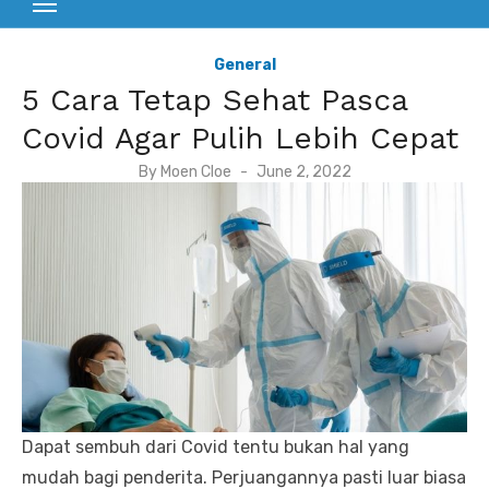
General
5 Cara Tetap Sehat Pasca
Covid Agar Pulih Lebih Cepat
P
By
Moen Cloe
June 2, 2022
o
s
t
e
d
o
n
Dapat sembuh dari Covid tentu bukan hal yang
mudah bagi penderita. Perjuangannya pasti luar biasa