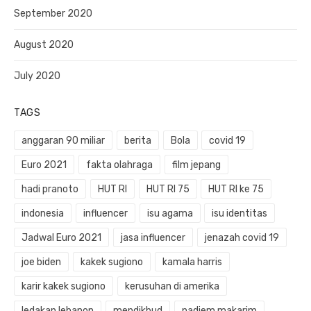
September 2020
August 2020
July 2020
TAGS
anggaran 90 miliar
berita
Bola
covid 19
Euro 2021
fakta olahraga
film jepang
hadi pranoto
HUT RI
HUT RI 75
HUT RI ke 75
indonesia
influencer
isu agama
isu identitas
Jadwal Euro 2021
jasa influencer
jenazah covid 19
joe biden
kakek sugiono
kamala harris
karir kakek sugiono
kerusuhan di amerika
ledakan lebanon
mendikbud
nadiem makarim