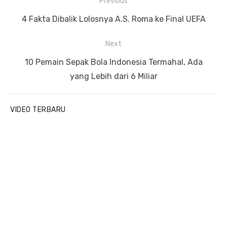
P
Previous
o
P
4 Fakta Dibalik Lolosnya A.S. Roma ke Final UEFA
s
r
t
Next
e
n
v
N
10 Pemain Sepak Bola Indonesia Termahal, Ada
a
i
e
yang Lebih dari 6 Miliar
v
o
x
u
t
i
VIDEO TERBARU
s
p
g
p
o
a
o
s
t
s
t
i
t
:
o
:
n