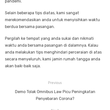
pandemi.
Selain beberapa tips diatas, kami sangat
merekomendasikan anda untuk menyisihkan waktu
berdua bersama pasangan.
Pergilah ke tempat yang anda sukai dan nikmati
waktu anda bersama pasangan di dalamnya. Kalau
anda melakukan tips menghindari perceraian di atas
secara menyeluruh, kami jamin rumah tangga anda
akan baik-baik saja.
P
Previous
o
P
Demo Tolak Omnibus Law Picu Peningkatan
s
r
Penyebaran Corona?
t
e