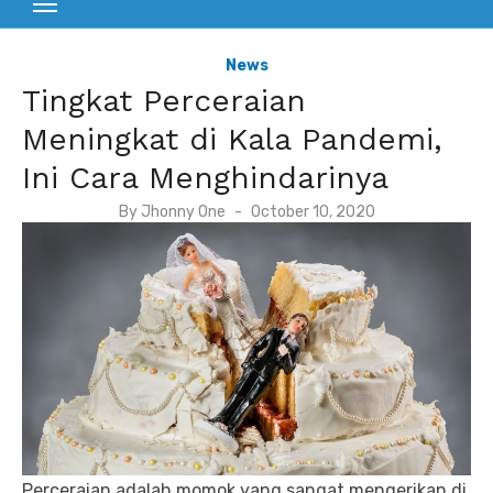
News
Tingkat Perceraian
Meningkat di Kala Pandemi,
Ini Cara Menghindarinya
P
By
Jhonny One
October 10, 2020
o
s
t
e
d
o
n
Perceraian adalah momok yang sangat mengerikan di