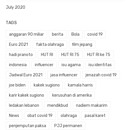
July 2020
TAGS
anggaran 90 miliar
berita
Bola
covid 19
Euro 2021
fakta olahraga
film jepang
hadi pranoto
HUT RI
HUT RI 75
HUT RI ke 75
indonesia
influencer
isu agama
isu identitas
Jadwal Euro 2021
jasa influencer
jenazah covid 19
joe biden
kakek sugiono
kamala harris
karir kakek sugiono
kerusuhan di amerika
ledakan lebanon
mendikbud
nadiem makarim
News
obat covid 19
olahraga
pasal karet
penjemputan paksa
PJJ permanen