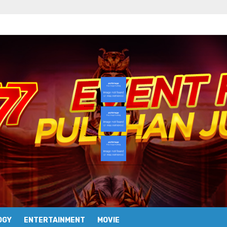
OGY
ENTERTAINMENT
MOVIE