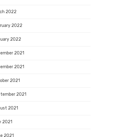
ch 2022
ruary 2022
uary 2022
ember 2021
ember 2021
ober 2021
tember 2021
ust 2021
y 2021
e 2021