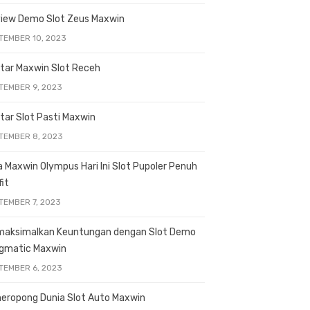
iew Demo Slot Zeus Maxwin
TEMBER 10, 2023
tar Maxwin Slot Receh
TEMBER 9, 2023
tar Slot Pasti Maxwin
TEMBER 8, 2023
a Maxwin Olympus Hari Ini Slot Pupoler Penuh
fit
TEMBER 7, 2023
aksimalkan Keuntungan dengan Slot Demo
gmatic Maxwin
TEMBER 6, 2023
eropong Dunia Slot Auto Maxwin