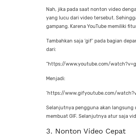
Nah, jika pada saat nonton video deng
yang lucu dari video tersebut. Sehingg
gampang. Karena YouTube memiliki fitur 
Tambahkan saja ‘gif’ pada bagian depa
dari:
“https://www.youtube.com/watch?v=g
Menjadi:
‘https://www.gifyoutube.com/watch?v
Selanjutnya pengguna akan langsung 
membuat GIF. Selanjutnya atur saja vi
3. Nonton Video Cepat