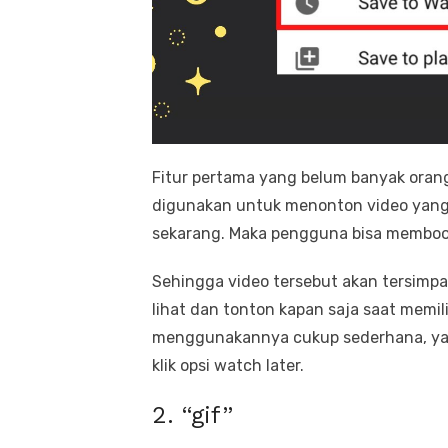
Fitur pertama yang belum banyak orang t
digunakan untuk menonton video yang 
sekarang. Maka pengguna bisa membookm
Sehingga video tersebut akan tersimp
lihat dan tonton kapan saja saat memilik
menggunakannya cukup sederhana, yakni t
klik opsi watch later.
2. “gif”