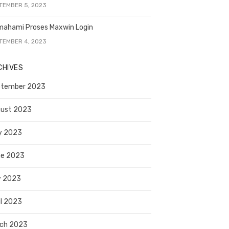
TEMBER 5, 2023
ahami Proses Maxwin Login
TEMBER 4, 2023
CHIVES
ptember 2023
ust 2023
y 2023
e 2023
y 2023
il 2023
ch 2023