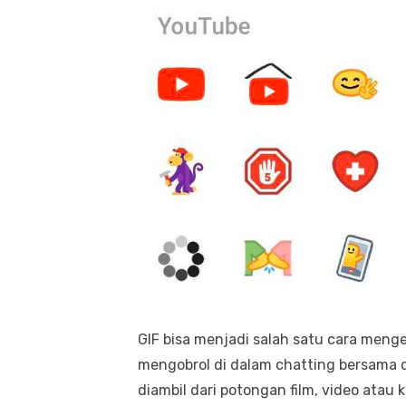
GIF bisa menjadi salah satu cara meng
mengobrol di dalam chatting bersama d
diambil dari potongan film, video atau 