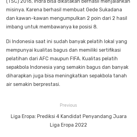
(TSC) 2016, Indra bisa dikatakan berhasil menjalankan
misinya. Karena berhasil membuat Gede Sukadana
dan kawan-kawan mengumpulkan 2 poin dari 2 hasil
imbang untuk membawanya ke posisi 8.
Di Indonesia saat ini sudah banyak pelatih lokal yang
mempunyai kualitas bagus dan memiliki sertifikasi
pelatihan dari AFC maupun FIFA. Kualitas pelatih
sepakbola Indonesia yang semakin bagus dan banyak
diharapkan juga bisa meningkatkan sepakbola tanah
air semakin berprestasi.
P
Previous
o
P
Liga Eropa: Prediksi 4 Kandidat Penyandang Juara
s
r
Liga Eropa 2022
t
e