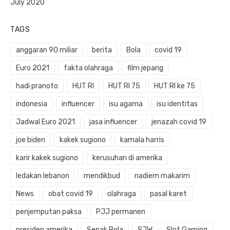
July 2020
TAGS
anggaran 90 miliar
berita
Bola
covid 19
Euro 2021
fakta olahraga
film jepang
hadi pranoto
HUT RI
HUT RI 75
HUT RI ke 75
indonesia
influencer
isu agama
isu identitas
Jadwal Euro 2021
jasa influencer
jenazah covid 19
joe biden
kakek sugiono
kamala harris
karir kakek sugiono
kerusuhan di amerika
ledakan lebanon
mendikbud
nadiem makarim
News
obat covid 19
olahraga
pasal karet
penjemputan paksa
PJJ permanen
presiden amerika
Sepak Bola
SJW
Slot Gaming