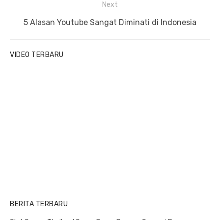
Next
n
v
a
i
N
5 Alasan Youtube Sangat Diminati di Indonesia
v
o
e
u
x
i
VIDEO TERBARU
s
t
g
p
p
a
o
o
t
s
s
i
t
t
o
:
:
n
BERITA TERBARU