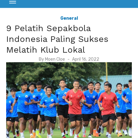
General
9 Pelatih Sepakbola
Indonesia Paling Sukses
Melatih Klub Lokal
P
By
Moen Cloe
April 16, 2022
o
s
t
e
d
o
n