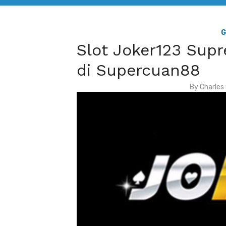
G
Slot Joker123 Sup
di Supercuan88
By
Charles