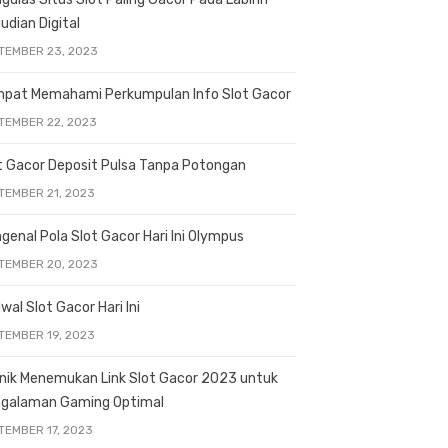
judian Digital
TEMBER 23, 2023
pat Memahami Perkumpulan Info Slot Gacor
TEMBER 22, 2023
t Gacor Deposit Pulsa Tanpa Potongan
TEMBER 21, 2023
genal Pola Slot Gacor Hari Ini Olympus
TEMBER 20, 2023
wal Slot Gacor Hari Ini
TEMBER 19, 2023
nik Menemukan Link Slot Gacor 2023 untuk
galaman Gaming Optimal
TEMBER 17, 2023