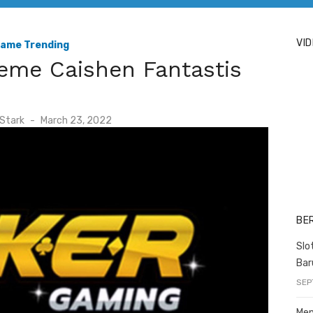
VI
ame
Trending
reme Caishen Fantastis
P
 Stark
March 23, 2022
o
s
t
e
d
o
n
BE
Slo
Bar
SEP
Men