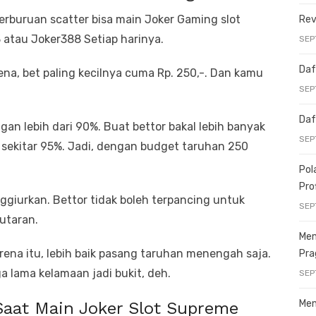
erburuan scatter bisa main Joker Gaming slot
Rev
atau Joker388 Setiap harinya.
SEP
Daf
ena, bet paling kecilnya cuma Rp. 250,-. Dan kamu
SEP
Daf
n lebih dari 90%. Buat bettor bakal lebih banyak
SEP
 sekitar 95%. Jadi, dengan budget taruhan 250
Pol
Pro
nggiurkan. Bettor tidak boleh terpancing untuk
SEP
utaran.
Mem
arena itu, lebih baik pasang taruhan menengah saja.
Pra
a lama kelamaan jadi bukit, deh.
SEP
Men
aat Main Joker Slot Supreme