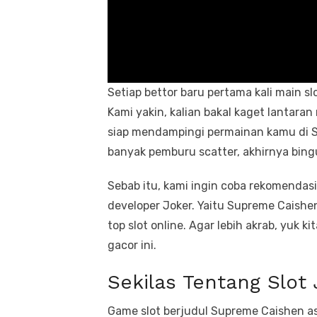
Setiap bettor baru pertama kali main s
Kami yakin, kalian bakal kaget lantara
siap mendampingi permainan kamu di 
banyak pemburu scatter, akhirnya bi
Sebab itu, kami ingin coba rekomendasik
developer Joker. Yaitu Supreme Caish
top slot online. Agar lebih akrab, yuk 
gacor ini.
Sekilas Tentang Slo
Game slot berjudul Supreme Caishen a