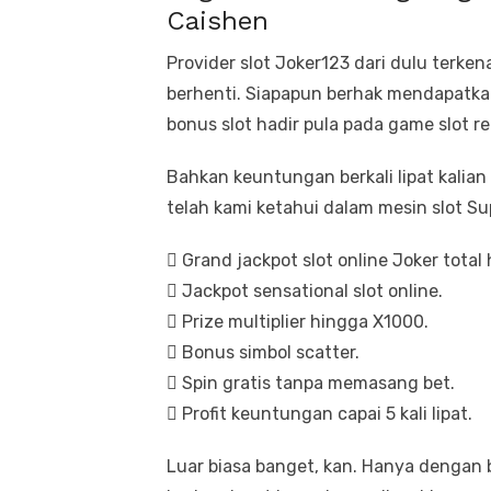
Caishen
Provider slot Joker123 dari dulu terk
berhenti. Siapapun berhak mendapatkan
bonus slot hadir pula pada game slot
Bahkan keuntungan berkali lipat kalia
telah kami ketahui dalam mesin slot Su
 Grand jackpot slot online Joker total 
 Jackpot sensational slot online.
 Prize multiplier hingga X1000.
 Bonus simbol scatter.
 Spin gratis tanpa memasang bet.
 Profit keuntungan capai 5 kali lipat.
Luar biasa banget, kan. Hanya dengan bi