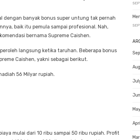
SEP
Mem
enal dengan banyak bonus super untung tak pernah
SEP
nya, baik itu pemula sampai profesional. Nah,
 rekomendasi bernama Supreme Caishen.
AR
n peroleh langsung ketika taruhan. Beberapa bonus
Se
preme Caishen, yakni sebagai berikut.
Aug
hadiah 56 Milyar rupiah.
Jul
Jun
Ma
Apr
aya mulai dari 10 ribu sampai 50 ribu rupiah. Profit
Mar